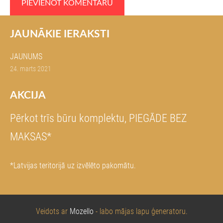
JAUNĀKIE IERAKSTI
JAUNUMS
24. marts 2021
AKCIJA
Pērkot trīs būru komplektu, PIEGĀDE BEZ
MAKSAS*
*Latvijas teritorijā uz izvēlēto pakomātu.
Veidots ar
Mozello
- labo mājas lapu ģeneratoru.