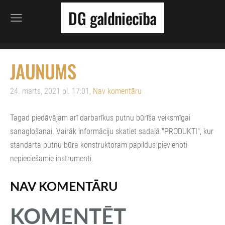
DG galdniecība
JAUNUMS
24. marts, 2021 pl. 17:01,
Nav komentāru
Tagad piedāvājam arī darbarīkus putnu būrīša veiksmīgai
sanaglošanai. Vairāk informāciju skatiet sadaļā "PRODUKTI", kur
standarta putnu būra konstruktoram papildus pievienoti
nepieciešamie instrumenti.
NAV KOMENTĀRU
KOMENTĒT